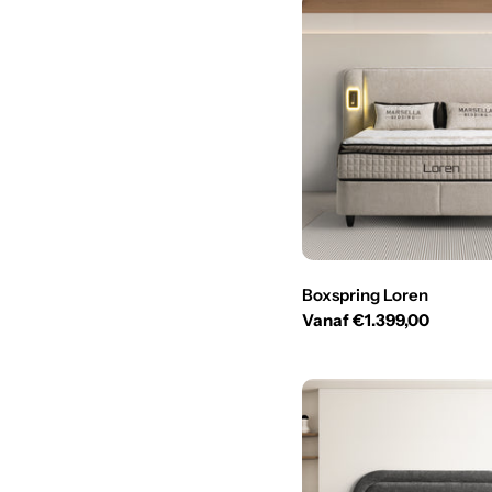
g
o
r
i
e
:
Boxspring Loren
Normale
Vanaf €1.399,00
prijs