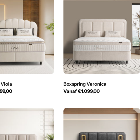
 Viola
Boxspring Veronica
199,00
Normale
Vanaf €1.099,00
prijs