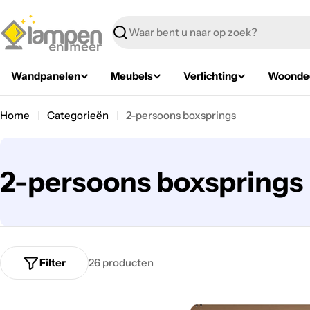
Overslaan
Zoeken
Wandpanelen
Meubels
Verlichting
Woondec
Home
Categorieën
2-persoons boxsprings
C
2-persoons boxsprings
a
t
Filter
26 producten
e