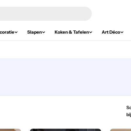
oratie
Slapen
Koken & Tafelen
Art Déco
So
bij