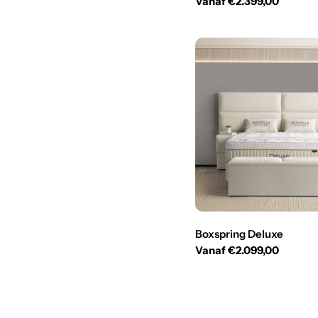
Normale
Vanaf €2.399,00
prijs
Boxspring Deluxe
Normale
Vanaf €2.099,00
prijs