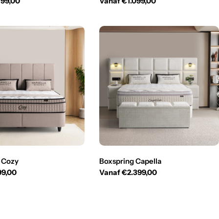
199,00
Normale
Vanaf €1.099,00
prijs
 Cozy
Boxspring Capella
99,00
Normale
Vanaf €2.399,00
prijs