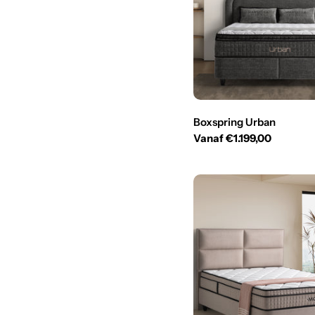
Boxspring Urban
Normale
Vanaf €1.199,00
prijs