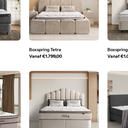
Boxspring Tetra
Boxspring
Normale
Vanaf €1.799,00
Normale
Vanaf €1.
prijs
prijs