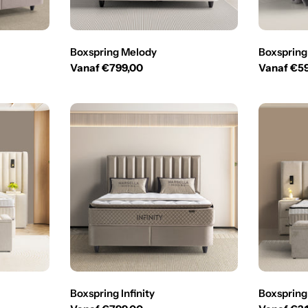
Boxspring Melody
Boxspring
Normale
Vanaf €799,00
Normale
Vanaf €5
prijs
prijs
Boxspring Infinity
Boxspring