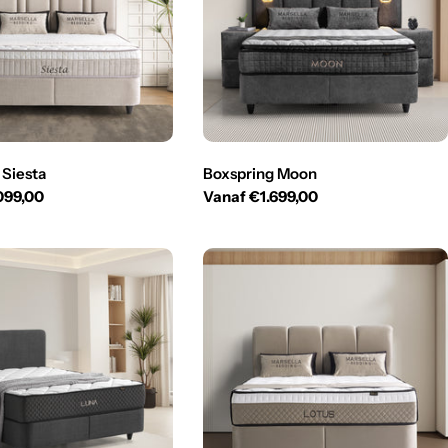
 Siesta
Boxspring Moon
099,00
Normale
Vanaf €1.699,00
prijs