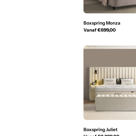
Boxspring Monza
Normale
Vanaf €699,00
prijs
Boxspring Juliet