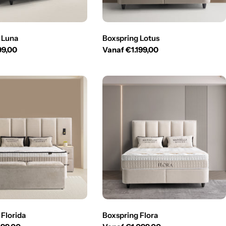
 Luna
Boxspring Lotus
99,00
Normale
Vanaf €1.199,00
prijs
 Florida
Boxspring Flora