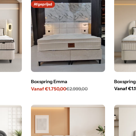
Afgeprijsd
Boxspring Emma
Boxspring
Normale
Vanaf €1.
Vanaf €1.750,00
€2.999,00
Verkoopprijs
Normale
prijs
prijs