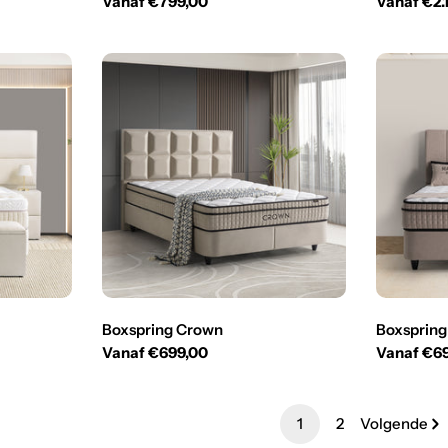
Normale
Vanaf €799,00
Normale
Vanaf €2.
prijs
prijs
Boxspring Crown
Boxspring
Normale
Vanaf €699,00
Normale
Vanaf €6
prijs
prijs
1
2
Volgende