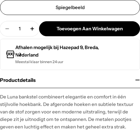
Spiegelbeeld
Hoeveelheid
Toevoegen Aan Winkelwagen
Hoeveelheid Verminderen Voor Bankstel Luna
Verhoog De Hoeveelheid Voor Bankstel 
Afhalen mogelijk bij
Hazepad 9, Breda,
Nederland
Meestal klaar binnen 24 uur
Productdetails
De Luna bankstel combineert elegantie en comfort in één
stijlvolle hoekbank. De afgeronde hoeken en subtiele textuur
van de stof zorgen voor een moderne uitstraling, terwijl de
diepe zit je uitnodigt om te ontspannen. De metalen pootjes
geven een luchtig effect en maken het geheel extra strak.