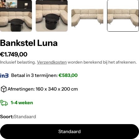
Bankstel Luna
Normale
€1.749,00
prijs
Inclusief belasting.
Verzendkosten
worden berekend bij het afrekenen.
Betaal in 3 termijnen:
€
583,00
Afmetingen: 160 x 340 x 200 cm
‎1-4 weken
Soort:
Standaard
Standaard