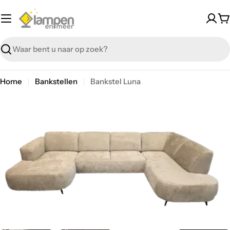
Overslaan
W
Zoeken
Home
Bankstellen
Bankstel Luna
Overslaan
Open media 10 in modal