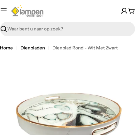
Overslaan
W
Zoeken
Home
Dienbladen
Dienblad Rond - Wit Met Zwart
Overslaan
Open media 0 in modal