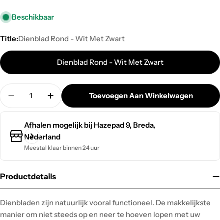
Beschikbaar
Title:
Dienblad Rond - Wit Met Zwart
Dienblad Rond - Wit Met Zwart
Hoeveelheid
Toevoegen Aan Winkelwagen
Hoeveelheid Verminderen Voor Dienblad Rond - W
Verhoog De Hoeveelheid Voor Dienblad R
Afhalen mogelijk bij
Hazepad 9, Breda,
Nederland
Meestal klaar binnen 24 uur
Productdetails
Dienbladen zijn natuurlijk vooral functioneel. De makkelijkste
manier om niet steeds op en neer te hoeven lopen met uw