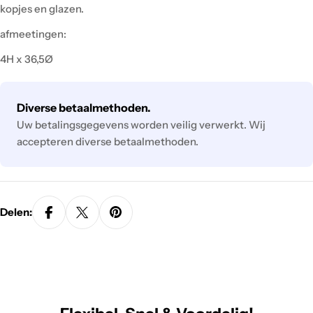
kopjes en glazen.
afmeetingen:
4H x 36,5Ø
Betaalmethodes
Diverse betaalmethoden.
Uw betalingsgegevens worden veilig verwerkt. Wij
accepteren diverse betaalmethoden.
Delen: