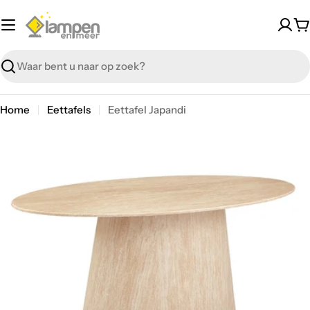
Overslaan
W
Zoeken
Home
Eettafels
Eettafel Japandi
Overslaan
Open media 0 in modal