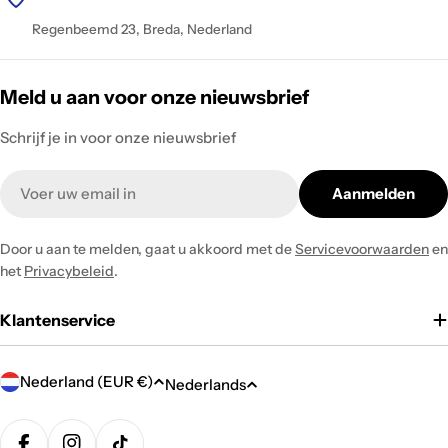
Regenbeemd 23, Breda, Nederland
Meld u aan voor onze nieuwsbrief
Schrijf je in voor onze nieuwsbrief
Email
Aanmelden
Door u aan te melden, gaat u akkoord met de
Servicevoorwaarden
en
het
Privacybeleid
.
Klantenservice
L
T
Nederland (EUR €)
Nederlands
a
a
n
Betaalmethodes
a