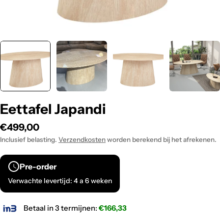
Eettafel Japandi
Normale
€499,00
prijs
Inclusief belasting.
Verzendkosten
worden berekend bij het afrekenen.
Pre-order
Verwachte levertijd: 4 a 6 weken
Betaal in 3 termijnen:
€166,33