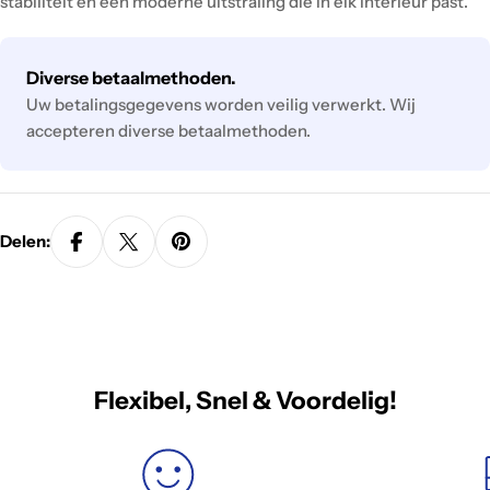
stabiliteit én een moderne uitstraling die in elk interieur past.
Betaalmethodes
Diverse betaalmethoden.
Uw betalingsgegevens worden veilig verwerkt. Wij
accepteren diverse betaalmethoden.
Delen:
Flexibel, Snel & Voordelig!