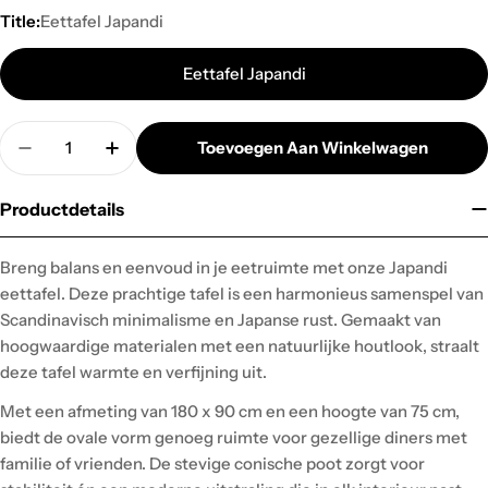
Title:
Eettafel Japandi
Eettafel Japandi
Hoeveelheid
Toevoegen Aan Winkelwagen
Hoeveelheid Verminderen Voor Eettafel Japandi
Verhoog De Hoeveelheid Voor Eettafel J
Productdetails
Breng balans en eenvoud in je eetruimte met onze Japandi
eettafel. Deze prachtige tafel is een harmonieus samenspel van
Scandinavisch minimalisme en Japanse rust. Gemaakt van
hoogwaardige materialen met een natuurlijke houtlook, straalt
deze tafel warmte en verfijning uit.
Met een afmeting van 180 x 90 cm en een hoogte van 75 cm,
biedt de ovale vorm genoeg ruimte voor gezellige diners met
familie of vrienden. De stevige conische poot zorgt voor