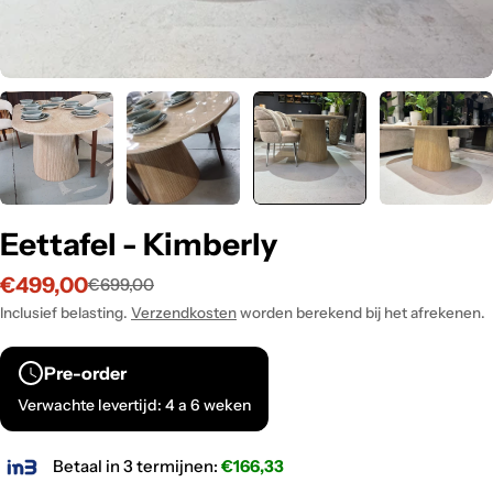
Eettafel - Kimberly
€499,00
€699,00
Verkoopprijs
Normale
prijs
Inclusief belasting.
Verzendkosten
worden berekend bij het afrekenen.
Pre-order
Verwachte levertijd: 4 a 6 weken
Betaal in 3 termijnen:
€166,33