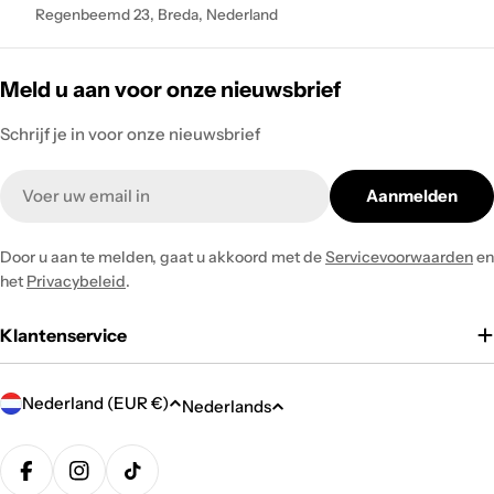
Regenbeemd 23, Breda, Nederland
Meld u aan voor onze nieuwsbrief
Schrijf je in voor onze nieuwsbrief
Email
Aanmelden
Door u aan te melden, gaat u akkoord met de
Servicevoorwaarden
en
het
Privacybeleid
.
Klantenservice
L
T
Nederland (EUR €)
Nederlands
a
a
n
Betaalmethodes
a
d
Facebook
Instagram
TikTok
l