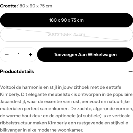
Grootte:
180 x 90 x 75 cm
180 x 90 x 75 cm
200 x 100 x 75 cm
Variant
uitverkocht
Hoeveelheid
of
Toevoegen Aan Winkelwagen
Hoeveelheid Verminderen Voor Eettafel - Kimberl
Verhoog De Hoeveelheid Voor Eettafel - 
niet
beschikbaar
Productdetails
Voltooi de harmonie en stijl in jouw zithoek met de eettafel
Kimberly. Dit elegante meubelstuk is ontworpen in de populaire
Japandi-stijl, waar de essentie van rust, eenvoud en natuurlijke
materialen perfect samenkomen. De zachte, afgeronde vormen,
de warme houtkleur en de optionele (of subtiele) luxe verticale
ribbelstructuur maken Kimberly een rustgevende en stijlvolle
blikvanger in elke moderne woonkamer.