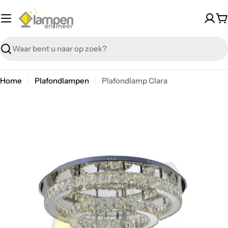
Overslaan
W
Zoeken
Home
Plafondlampen
Plafondlamp Clara
Overslaan
Open media 0 in modal