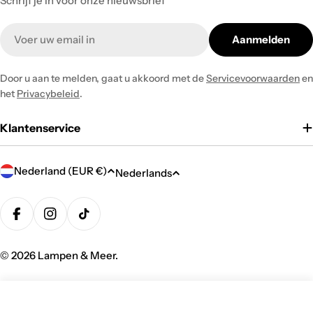
Schrijf je in voor onze nieuwsbrief
Email
Aanmelden
Door u aan te melden, gaat u akkoord met de
Servicevoorwaarden
en
het
Privacybeleid
.
Klantenservice
L
T
Nederland (EUR €)
Nederlands
a
a
n
Betaalmethodes
a
d
Facebook
Instagram
TikTok
l
/
© 2026
Lampen & Meer
. ‎
r
e
g
Toevoegen Aan Winkelwagen