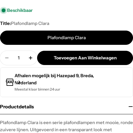
Beschikbaar
Title:
Plafondlamp Clara
Plafondlamp Clara
Hoeveelheid
Toevoegen Aan Winkelwagen
Hoeveelheid Verminderen Voor Plafondlamp Clara
Verhoog De Hoeveelheid Voor Plafondla
Afhalen mogelijk bij
Hazepad 9, Breda,
Nederland
Meestal klaar binnen 24 uur
Productdetails
Plafondlamp Clara is een serie plafondlampen met mooie, ronde
zuivere lijnen. Uitgevoerd in een transparant look met