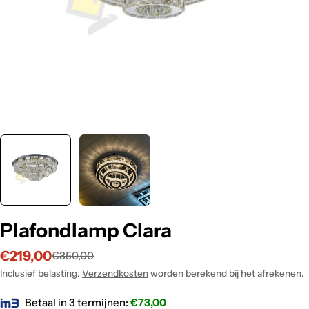
Plafondlamp Clara
€219,00
€350,00
Verkoopprijs
Normale
prijs
Inclusief belasting.
Verzendkosten
worden berekend bij het afrekenen.
Betaal in 3 termijnen:
€
73,00