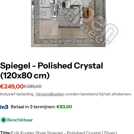
Spiegel - Polished Crystal
(120x80 cm)
€249,00
€385,00
Verkoopprijs
Normale
prijs
Inclusief belasting.
Verzendkosten
worden berekend bij het afrekenen.
Betaal in 3 termijnen:
€
83,00
Beschikbaar
Title:
Erik Kuster Style Spiegel - Polished Crystal (Zilver)