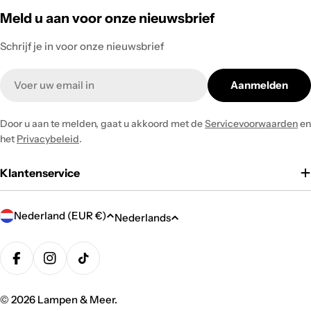
Meld u aan voor onze nieuwsbrief
Schrijf je in voor onze nieuwsbrief
Email
Aanmelden
Door u aan te melden, gaat u akkoord met de
Servicevoorwaarden
en
het
Privacybeleid
.
Klantenservice
L
T
Nederland (EUR €)
Nederlands
a
a
n
Betaalmethodes
a
d
Facebook
Instagram
TikTok
l
/
© 2026
Lampen & Meer
. ‎
r