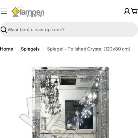
Overslaan
W
Zoeken
Home
Spiegels
Spiegel - Polished Crystal (120x80 cm)
Overslaan
Open media 0 in modal