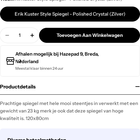
Erik Kuster Style Spiegel - Polished Crystal (Zilver)
Hoeveelheid
Toevoegen Aan Winkelwagen
Hoeveelheid Verminderen Voor Spiegel - Polished
Verhoog De Hoeveelheid Voor Spiegel - 
Afhalen mogelijk bij
Hazepad 9, Breda,
Nederland
Meestal klaar binnen 24 uur
Productdetails
Prachtige spiegel met hele mooi steentjes in verwerkt met een
gewicht van 23 kg merk je ook dat deze spiegel van hoge
kwaliteit is. 120x80cm
Betaalmethodes
Diverse betaalmethoden.